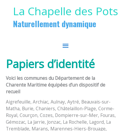
Aller au contenu
Aller au pied de page
La Chapelle des Pots
Naturellement dynamique
MENU
PRINCIPAL
Papiers d’identité
Voici les communes du Département de la
Charente Maritime équipées d’un dispositif de
recueil
Aigrefeuille, Archiac, Aulnay, Aytré, Beauvais-sur-
Matha, Burie, Chaniers, Châtelaillon-Plage, Corme-
Royal, Courçon, Cozes, Dompierre-sur-Mer, Fouras,
Gémozac, La Jarrie, Jonzac, La Rochelle, Lagord, La
Tremblade, Marans, Marennes-Hiers-Brouage,