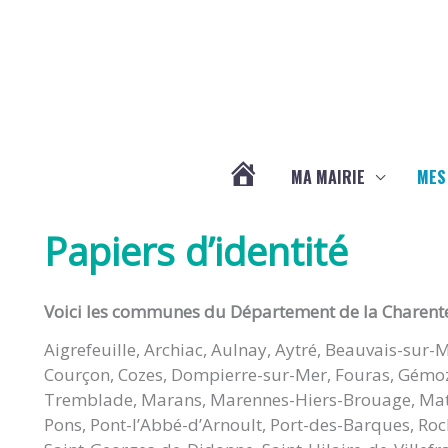
Aller au contenu
Aller au pied de page
MA MAIRIE
MES
ACTUALITÉS
Papiers d’identité
DE
Voici les communes du Département de la Charente 
LA
Aigrefeuille, Archiac, Aulnay, Aytré, Beauvais-sur-
Courçon, Cozes, Dompierre-sur-Mer, Fouras, Gémozac
CHAPELLE
Tremblade, Marans, Marennes-Hiers-Brouage, Mat
Pons, Pont-l’Abbé-d’Arnoult, Port-des-Barques, Roch