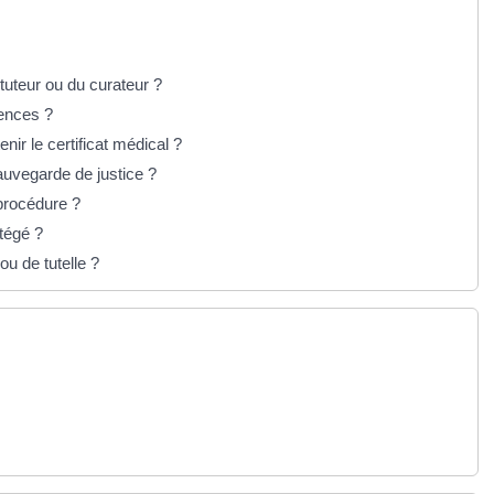
tuteur ou du curateur ?
rences ?
nir le certificat médical ?
auvegarde de justice ?
 procédure ?
tégé ?
u de tutelle ?