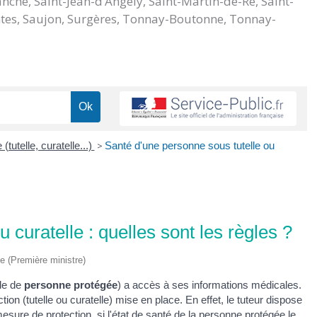
nche, Saint-Jean-d’Angély, Saint-Martin-de-Ré, Saint-
aintes, Saujon, Surgères, Tonnay-Boutonne, Tonnay-
 (tutelle, curatelle...)
>
Santé d'une personne sous tutelle ou
 curatelle : quelles sont les règles ?
ve (Première ministre)
rle de
personne protégée
) a accès à ses informations médicales.
ion (tutelle ou curatelle) mise en place. En effet, le tuteur dispose
esure de protection, si l'état de santé de la personne protégée le