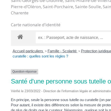
Saint-Georges-de-Didonne, Saint-Hilaire-de-Villefra
DES
Pierre-d’Oléron, Saint-Porchaire, Sainte-Soulle, S
Charente
POTS
Carte nationale d’identité
Accueil particuliers
>
Famille - Scolarité
>
Protection juridique
curatelle : quelles sont les règles ?
Question-réponse
Santé d'une personne sous tutelle ou
Vérifié le 23/03/2022 - Direction de l'information légale et administrati
En principe, seule la personne sous tutelle ou curatelle (on pa
Pour autant, il existe des différences selon la mesure de protect
de plus de droits que le curateur. Néanmoins, quelque soit la m