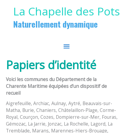
Aller au contenu
Aller au pied de page
La Chapelle des Pots
Naturellement dynamique
MENU
PRINCIPAL
Papiers d’identité
Voici les communes du Département de la
Charente Maritime équipées d’un dispositif de
recueil
Aigrefeuille, Archiac, Aulnay, Aytré, Beauvais-sur-
Matha, Burie, Chaniers, Châtelaillon-Plage, Corme-
Royal, Courçon, Cozes, Dompierre-sur-Mer, Fouras,
Gémozac, La Jarrie, Jonzac, La Rochelle, Lagord, La
Tremblade, Marans, Marennes-Hiers-Brouage,