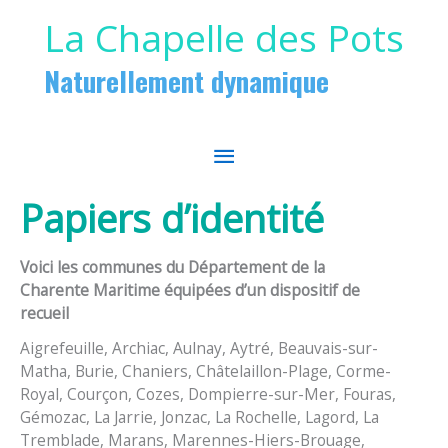
Aller au contenu
Aller au pied de page
La Chapelle des Pots
Naturellement dynamique
MENU
PRINCIPAL
Papiers d’identité
Voici les communes du Département de la
Charente Maritime équipées d’un dispositif de
recueil
Aigrefeuille, Archiac, Aulnay, Aytré, Beauvais-sur-
Matha, Burie, Chaniers, Châtelaillon-Plage, Corme-
Royal, Courçon, Cozes, Dompierre-sur-Mer, Fouras,
Gémozac, La Jarrie, Jonzac, La Rochelle, Lagord, La
Tremblade, Marans, Marennes-Hiers-Brouage,