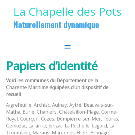
Aller au contenu
Aller au pied de page
La Chapelle des Pots
Naturellement dynamique
MENU
PRINCIPAL
Papiers d’identité
Voici les communes du Département de la
Charente Maritime équipées d’un dispositif de
recueil
Aigrefeuille, Archiac, Aulnay, Aytré, Beauvais-sur-
Matha, Burie, Chaniers, Châtelaillon-Plage, Corme-
Royal, Courçon, Cozes, Dompierre-sur-Mer, Fouras,
Gémozac, La Jarrie, Jonzac, La Rochelle, Lagord, La
Tremblade, Marans, Marennes-Hiers-Brouage,