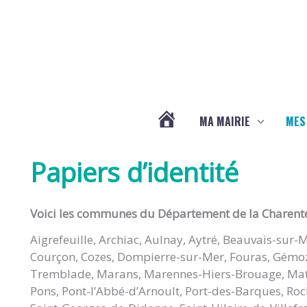
Aller au contenu
Aller au pied de page
MA MAIRIE
MES
ACTUALITÉS
Papiers d’identité
DE
Voici les communes du Département de la Charente 
LA
Aigrefeuille, Archiac, Aulnay, Aytré, Beauvais-sur-
Courçon, Cozes, Dompierre-sur-Mer, Fouras, Gémozac
CHAPELLE
Tremblade, Marans, Marennes-Hiers-Brouage, Mat
Pons, Pont-l’Abbé-d’Arnoult, Port-des-Barques, Roch