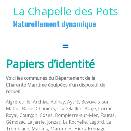
Aller au contenu
Aller au pied de page
La Chapelle des Pots
Naturellement dynamique
MENU
PRINCIPAL
Papiers d’identité
Voici les communes du Département de la
Charente Maritime équipées d’un dispositif de
recueil
Aigrefeuille, Archiac, Aulnay, Aytré, Beauvais-sur-
Matha, Burie, Chaniers, Châtelaillon-Plage, Corme-
Royal, Courçon, Cozes, Dompierre-sur-Mer, Fouras,
Gémozac, La Jarrie, Jonzac, La Rochelle, Lagord, La
Tremblade, Marans, Marennes-Hiers-Brouage,