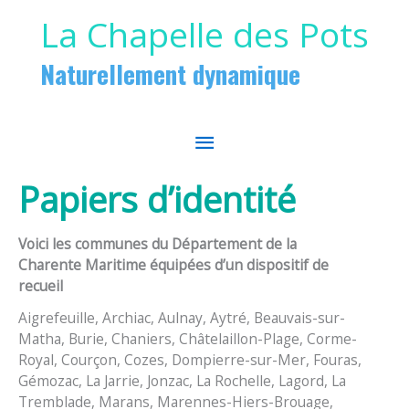
Aller au contenu
Aller au pied de page
La Chapelle des Pots
Naturellement dynamique
MENU
PRINCIPAL
Papiers d’identité
Voici les communes du Département de la
Charente Maritime équipées d’un dispositif de
recueil
Aigrefeuille, Archiac, Aulnay, Aytré, Beauvais-sur-
Matha, Burie, Chaniers, Châtelaillon-Plage, Corme-
Royal, Courçon, Cozes, Dompierre-sur-Mer, Fouras,
Gémozac, La Jarrie, Jonzac, La Rochelle, Lagord, La
Tremblade, Marans, Marennes-Hiers-Brouage,