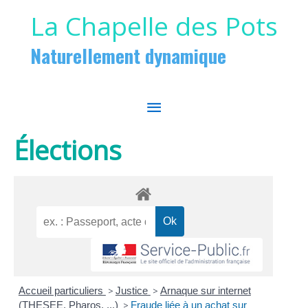
Aller au contenu
Aller au pied de page
La Chapelle des Pots
Naturellement dynamique
MENU
PRINCIPAL
Élections
Accueil particuliers
>
Justice
>
Arnaque sur internet
(THESEE, Pharos, ...)
>
Fraude liée à un achat sur