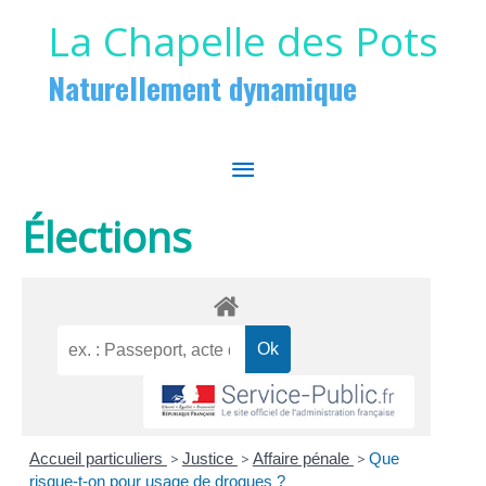
Aller au contenu
Aller au pied de page
La Chapelle des Pots
Naturellement dynamique
MENU
PRINCIPAL
Élections
Accueil particuliers
>
Justice
>
Affaire pénale
>
Que
risque-t-on pour usage de drogues ?