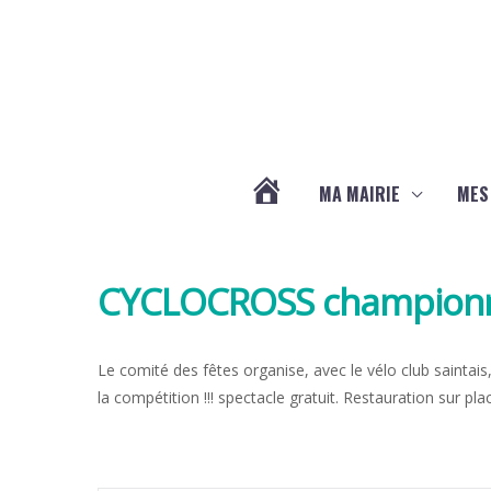
Aller au contenu
Aller au pied de page
MA MAIRIE
MES
ACTUALITÉS
CYCLOCROSS championna
DE
LA
Le comité des fêtes organise, avec le vélo club saintai
la compétition !!! spectacle gratuit. Restauration sur pla
CHAPELLE