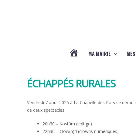
Aller au contenu
Aller au pied de page
MA MAIRIE
MES
ACTUALITÉS
ÉCHAPPÉS RURALES
DE
LA
Vendredi 7 août 2026 à La Chapelle des Pots se déroule
de deux spectacles
CHAPELLE
20h30 – Kostüm (voltige)
22h30 – Clow(n)d (clowns numériques)