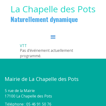
Aller au contenu
Aller au pied de page
La Chapelle des Pots
Naturellement dynamique
MENU
PRINCIPAL
VTT
Pas d'événement actuellement
programmé.
Mairie de La Chapelle des Pots
5 rue de la Mairie
17100 La Chapelle des Pots
Téléphone : 05 46 91 50 76