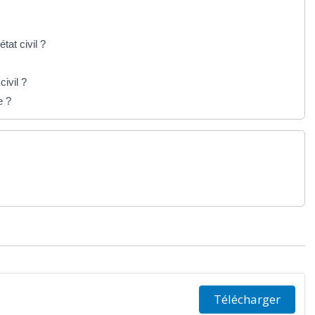
tat civil ?
ivil ?
e ?
Télécharger