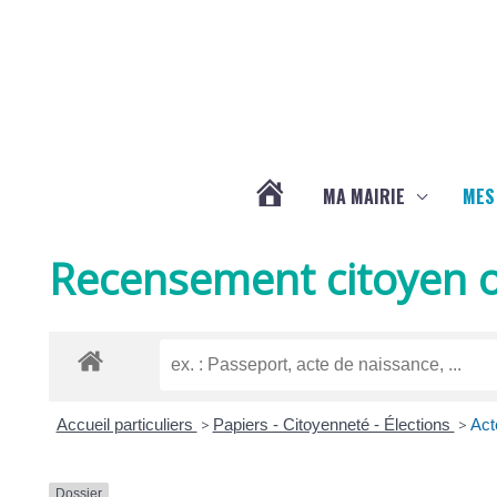
Aller au contenu
Aller au pied de page
MA MAIRIE
MES
ACTUALITÉS
Recensement citoyen o
DE
LA
Accueil particuliers
>
Papiers - Citoyenneté - Élections
>
Acte
CHAPELLE
Dossier