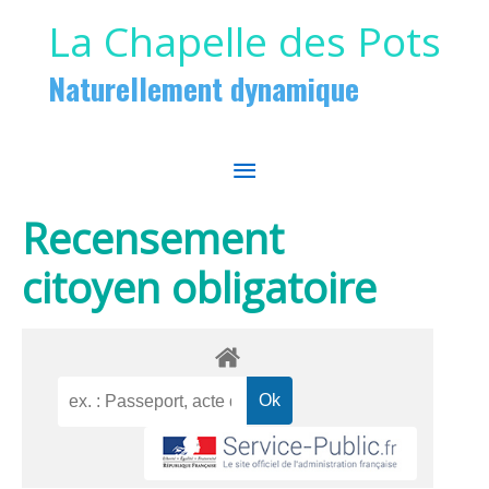
Aller au contenu
Aller au pied de page
La Chapelle des Pots
Naturellement dynamique
MENU
PRINCIPAL
Recensement
citoyen obligatoire