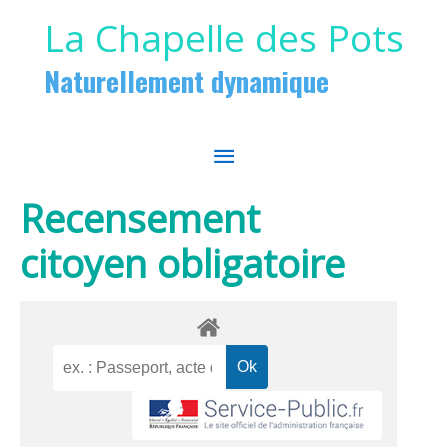
Aller au contenu
Aller au pied de page
La Chapelle des Pots
Naturellement dynamique
MENU
PRINCIPAL
Recensement
citoyen obligatoire