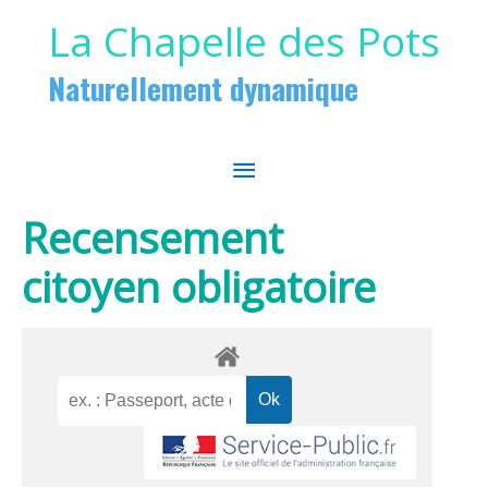
Aller au contenu
Aller au pied de page
La Chapelle des Pots
Naturellement dynamique
MENU
PRINCIPAL
Recensement
citoyen obligatoire