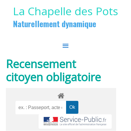
Aller au contenu
Aller au pied de page
La Chapelle des Pots
Naturellement dynamique
MENU
PRINCIPAL
Recensement
citoyen obligatoire