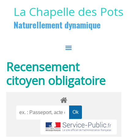
Aller au contenu
Aller au pied de page
La Chapelle des Pots
Naturellement dynamique
MENU
PRINCIPAL
Recensement
citoyen obligatoire