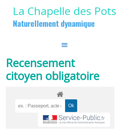
Aller au contenu
Aller au pied de page
La Chapelle des Pots
Naturellement dynamique
MENU
PRINCIPAL
Recensement
citoyen obligatoire