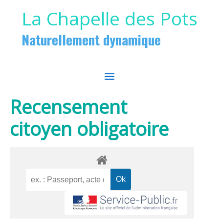
Aller au contenu
Aller au pied de page
La Chapelle des Pots
Naturellement dynamique
MENU
PRINCIPAL
Recensement
citoyen obligatoire