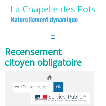
Aller au contenu
Aller au pied de page
La Chapelle des Pots
Naturellement dynamique
MENU
PRINCIPAL
Recensement
citoyen obligatoire