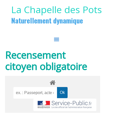
Aller au contenu
Aller au pied de page
La Chapelle des Pots
Naturellement dynamique
MENU
PRINCIPAL
Recensement
citoyen obligatoire