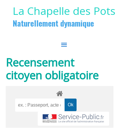
Aller au contenu
Aller au pied de page
La Chapelle des Pots
Naturellement dynamique
MENU
PRINCIPAL
Recensement
citoyen obligatoire