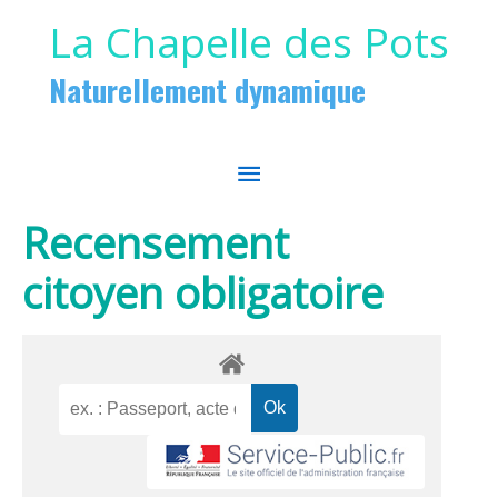
Aller au contenu
Aller au pied de page
La Chapelle des Pots
Naturellement dynamique
MENU
PRINCIPAL
Recensement
citoyen obligatoire