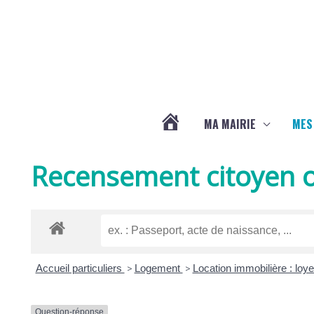
Aller au contenu
Aller au pied de page
MA MAIRIE
MES
ACTUALITÉS
Recensement citoyen o
DE
LA
Accueil particuliers
>
Logement
>
Location immobilière : loy
CHAPELLE
Question-réponse