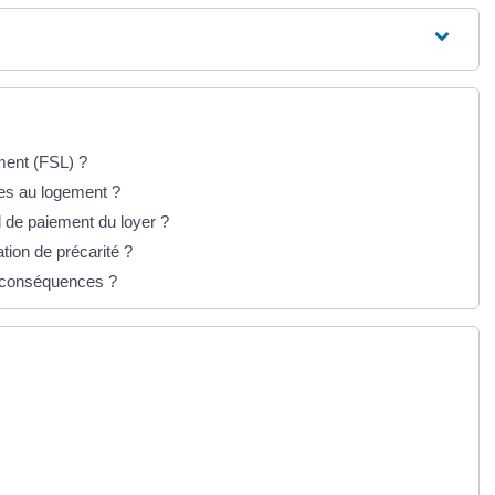
ement (FSL) ?
les au logement ?
d de paiement du loyer ?
tion de précarité ?
es conséquences ?