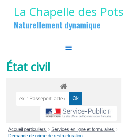
Aller au contenu
Aller au pied de page
La Chapelle des Pots
Naturellement dynamique
MENU
PRINCIPAL
État civil
Accueil particuliers
>
Services en ligne et formulaires
>
Demande de prime de restructuration