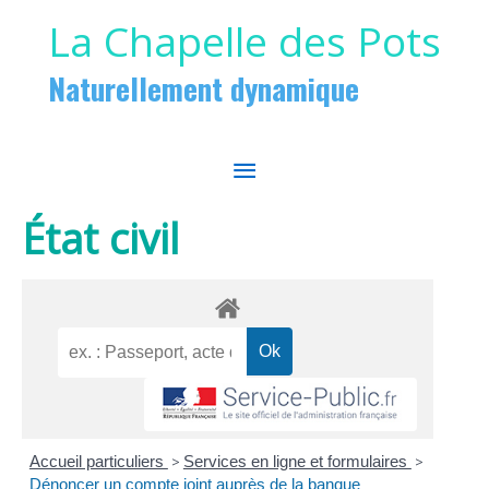
Aller au contenu
Aller au pied de page
La Chapelle des Pots
Naturellement dynamique
MENU
PRINCIPAL
État civil
Accueil particuliers
>
Services en ligne et formulaires
>
Dénoncer un compte joint auprès de la banque