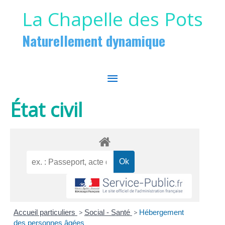
Aller au contenu
Aller au pied de page
La Chapelle des Pots
Naturellement dynamique
MENU
PRINCIPAL
État civil
Accueil particuliers
>
Social - Santé
>
Hébergement
des personnes âgées