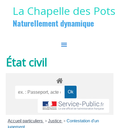
Aller au contenu
Aller au pied de page
La Chapelle des Pots
Naturellement dynamique
MENU
PRINCIPAL
État civil
Accueil particuliers
>
Justice
>
Contestation d'un
jugement