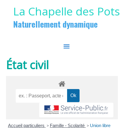
Aller au contenu
Aller au pied de page
La Chapelle des Pots
Naturellement dynamique
MENU
PRINCIPAL
État civil
Accueil particuliers
>
Famille - Scolarité
>
Union libre