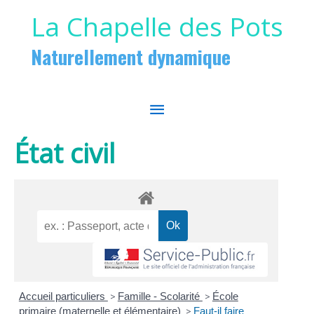
Aller au contenu
Aller au pied de page
La Chapelle des Pots
Naturellement dynamique
MENU
PRINCIPAL
État civil
Accueil particuliers
>
Famille - Scolarité
>
École
primaire (maternelle et élémentaire)
>
Faut-il faire