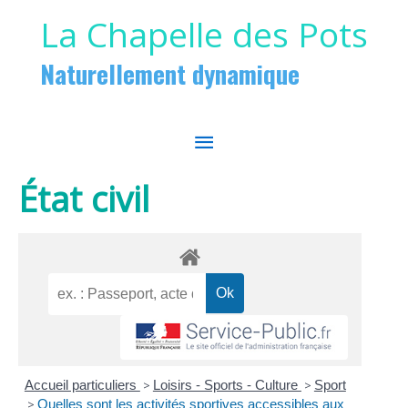
Aller au contenu
Aller au pied de page
La Chapelle des Pots
Naturellement dynamique
MENU
PRINCIPAL
État civil
Accueil particuliers
>
Loisirs - Sports - Culture
>
Sport
>
Quelles sont les activités sportives accessibles aux