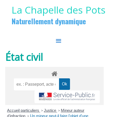
Aller au contenu
Aller au pied de page
La Chapelle des Pots
Naturellement dynamique
MENU
PRINCIPAL
État civil
Accueil particuliers
>
Justice
>
Mineur auteur
d'infraction
>
Un mineur peut-il faire l'objet d'une