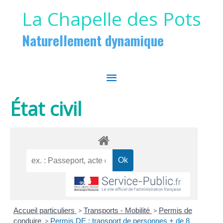
Aller au contenu
Aller au pied de page
La Chapelle des Pots
Naturellement dynamique
MENU
PRINCIPAL
État civil
Accueil particuliers
>
Transports - Mobilité
>
Permis de
conduire
>
Permis DE : transport de personnes + de 8