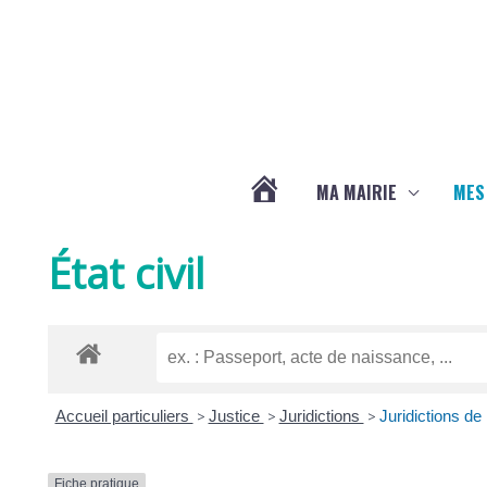
Aller au contenu
Aller au pied de page
MA MAIRIE
MES
ACTUALITÉS
État civil
DE
LA
Accueil particuliers
>
Justice
>
Juridictions
>
Juridictions de
CHAPELLE
Fiche pratique