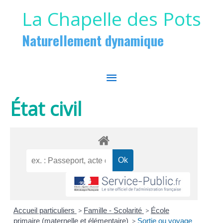
Aller au contenu
Aller au pied de page
La Chapelle des Pots
Naturellement dynamique
MENU
PRINCIPAL
État civil
Accueil particuliers
>
Famille - Scolarité
>
École
primaire (maternelle et élémentaire)
>
Sortie ou voyage