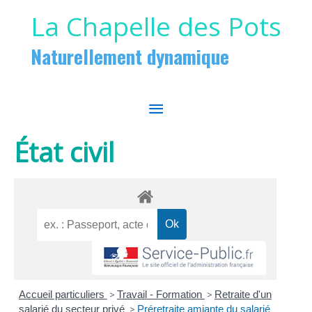
Aller au contenu
Aller au pied de page
La Chapelle des Pots
Naturellement dynamique
MENU
PRINCIPAL
État civil
Accueil particuliers
>
Travail - Formation
>
Retraite d'un
salarié du secteur privé
>
Préretraite amiante du salarié