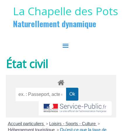
Aller au contenu
Aller au pied de page
La Chapelle des Pots
Naturellement dynamique
MENU
PRINCIPAL
État civil
Accueil particuliers
>
Loisirs - Sports - Culture
>
Hébergement touristique
>
Qu'est-ce que la taxe de