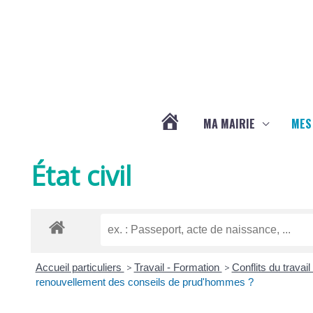
Aller au contenu
Aller au pied de page
MA MAIRIE
MES
ACTUALITÉS
État civil
DE
LA
Accueil particuliers
>
Travail - Formation
>
Conflits du travai
CHAPELLE
renouvellement des conseils de prud'hommes ?