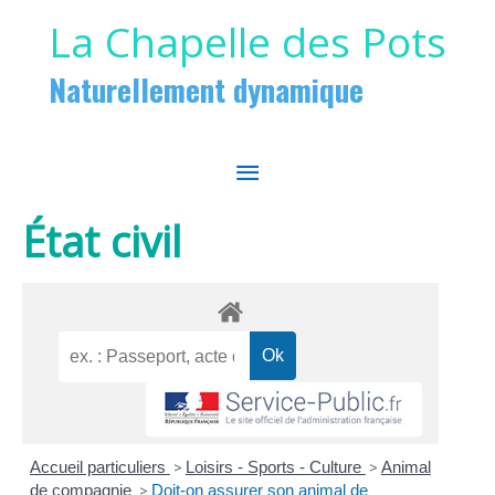
Aller au contenu
Aller au pied de page
La Chapelle des Pots
Naturellement dynamique
MENU
PRINCIPAL
État civil
Accueil particuliers
>
Loisirs - Sports - Culture
>
Animal
de compagnie
>
Doit-on assurer son animal de