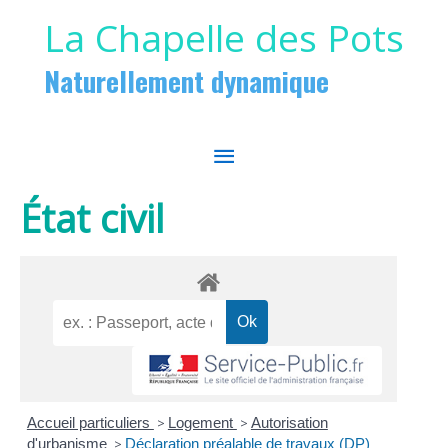
Aller au contenu
Aller au pied de page
La Chapelle des Pots
Naturellement dynamique
MENU
PRINCIPAL
État civil
Accueil particuliers
>
Logement
>
Autorisation
d'urbanisme
>
Déclaration préalable de travaux (DP)