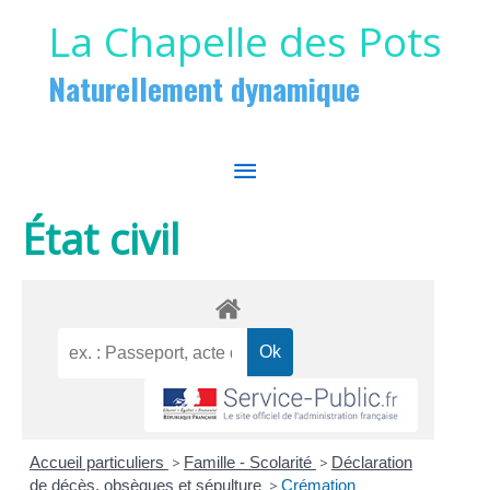
Aller au contenu
Aller au pied de page
La Chapelle des Pots
Naturellement dynamique
MENU
PRINCIPAL
État civil
Accueil particuliers
>
Famille - Scolarité
>
Déclaration
de décès, obsèques et sépulture
>
Crémation