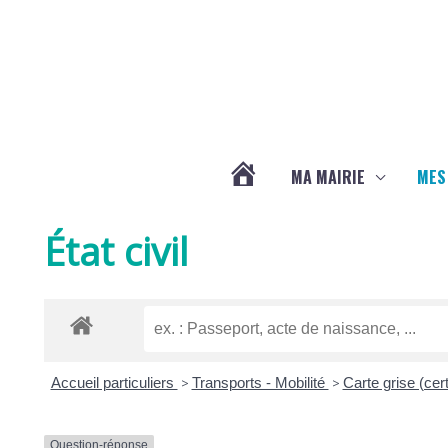
Aller au contenu
Aller au pied de page
MA MAIRIE
MES
ACTUALITÉS
État civil
DE
LA
Accueil particuliers
>
Transports - Mobilité
>
Carte grise (cert
CHAPELLE
Question-réponse