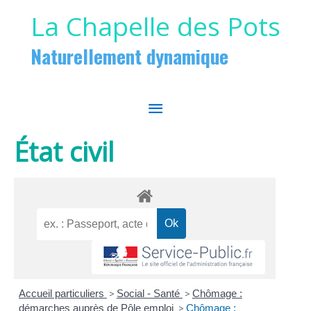
Aller au contenu
Aller au pied de page
La Chapelle des Pots
Naturellement dynamique
MENU
PRINCIPAL
État civil
Accueil particuliers
>
Social - Santé
>
Chômage :
démarches auprès de Pôle emploi
>
Chômage :