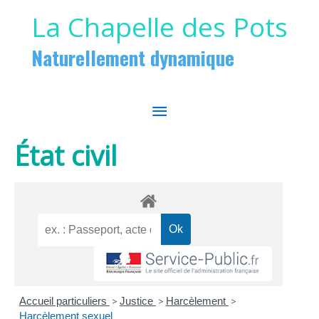
Aller au contenu
Aller au pied de page
La Chapelle des Pots
Naturellement dynamique
MENU
PRINCIPAL
État civil
Accueil particuliers
>
Justice
>
Harcèlement
>
Harcèlement sexuel