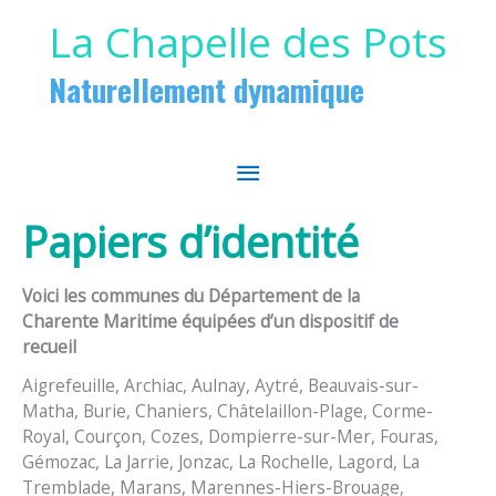
Aller au contenu
Aller au pied de page
La Chapelle des Pots
Naturellement dynamique
MENU
PRINCIPAL
Papiers d’identité
Voici les communes du Département de la
Charente Maritime équipées d’un dispositif de
recueil
Aigrefeuille, Archiac, Aulnay, Aytré, Beauvais-sur-
Matha, Burie, Chaniers, Châtelaillon-Plage, Corme-
Royal, Courçon, Cozes, Dompierre-sur-Mer, Fouras,
Gémozac, La Jarrie, Jonzac, La Rochelle, Lagord, La
Tremblade, Marans, Marennes-Hiers-Brouage,