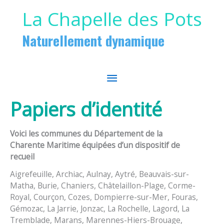
Aller au contenu
Aller au pied de page
La Chapelle des Pots
Naturellement dynamique
MENU
PRINCIPAL
Papiers d’identité
Voici les communes du Département de la
Charente Maritime équipées d’un dispositif de
recueil
Aigrefeuille, Archiac, Aulnay, Aytré, Beauvais-sur-
Matha, Burie, Chaniers, Châtelaillon-Plage, Corme-
Royal, Courçon, Cozes, Dompierre-sur-Mer, Fouras,
Gémozac, La Jarrie, Jonzac, La Rochelle, Lagord, La
Tremblade, Marans, Marennes-Hiers-Brouage,