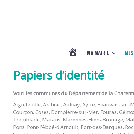
Aller au contenu
Aller au pied de page
MA MAIRIE
MES
ACTUALITÉS
Papiers d’identité
DE
Voici les communes du Département de la Charente 
LA
Aigrefeuille, Archiac, Aulnay, Aytré, Beauvais-sur-
Courçon, Cozes, Dompierre-sur-Mer, Fouras, Gémozac
CHAPELLE
Tremblade, Marans, Marennes-Hiers-Brouage, Mat
Pons, Pont-l’Abbé-d’Arnoult, Port-des-Barques, Roch