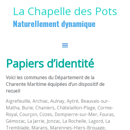
Aller au contenu
Aller au pied de page
La Chapelle des Pots
Naturellement dynamique
MENU
PRINCIPAL
Papiers d’identité
Voici les communes du Département de la
Charente Maritime équipées d’un dispositif de
recueil
Aigrefeuille, Archiac, Aulnay, Aytré, Beauvais-sur-
Matha, Burie, Chaniers, Châtelaillon-Plage, Corme-
Royal, Courçon, Cozes, Dompierre-sur-Mer, Fouras,
Gémozac, La Jarrie, Jonzac, La Rochelle, Lagord, La
Tremblade, Marans, Marennes-Hiers-Brouage,